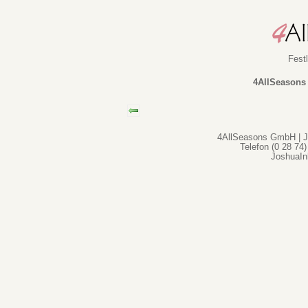
Fest
4AllSeasons
4AllSeasons GmbH | Jo
Telefon (0 28 74)
JoshuaI